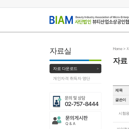
자료실
Home >
자료
자료 다운로드
개인자격 취득자 명단
제목
글쓴이
시험응